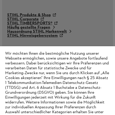
STIHL Produkte & Shop
STIHL Corporate
STIHL TIMBERSPORTS®
Häufig gestellte Fragen
Hausordnung STIHL Markenwelt
STIHL Hinweisgebersystem
Wir möchten Ihnen die bestmögliche Nutzung unserer
Webseite ermöglichen, sowie unsere Angebote fortlaufend
verbessern. Dabei berücksichtigen wir Ihre Präferenzen und
verarbeiten Daten für statistische Zwecke und für
Marketing-Zwecke nur, wenn Sie uns durch Klicken auf „Alle
Cookies akzeptieren“ Ihre Einwilligungen nach § 25 Absatz
1 Telekommunikation-Telemedien-Datenschutz-Gesetz
(TTDSG) und Art. 6 Absatz 1 Buchstabe a Datenschutz-
Grundverordnung (DSGVO) geben. Sie können Ihre
Einwilligungen jederzeit mit Wirkung für die Zukunft
widerrufen. Weitere Informationen sowie die Möglichkeit
zur individuellen Anpassung Ihrer Präferenzen durch
Auswahl unterschiedlicher Kategorien erhalten Sie unter