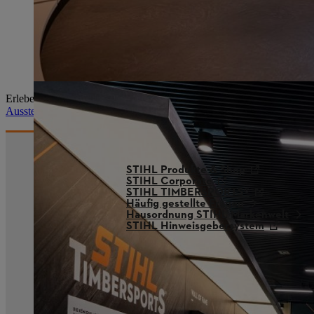
Erlebe die Kraft und Präzision der Sportholzfäller, teste dich sel
Ausstellung "STIHL TIMBERSPORTS®"
STIHL Produkte & Shop
STIHL Corporate
STIHL TIMBERSPORTS®
Häufig gestellte Fragen
Hausordnung STIHL Markenwelt
STIHL Hinweisgebersystem