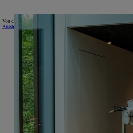
Von der ersten Motorsäge bis zum Weltmarktführer – begib dich auf ei
Ausstellung "Vision & Geschichte"