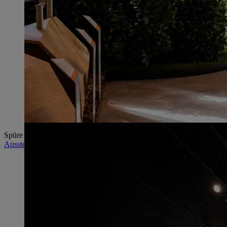
Spüre die Magie des Waldes! Entdecke beeindruckende Naturfilme, er
Ausstellung "Faszination Wald"