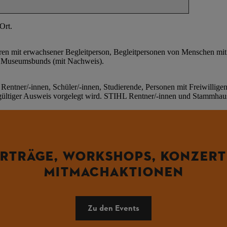
Ort.
ahren mit erwachsener Begleitperson, Begleitpersonen von Menschen m
en Museumsbunds (mit Nachweis).
entner/-innen, Schüler/-innen, Studierende, Personen mit Freiwillig
ltiger Ausweis vorgelegt wird. STIHL Rentner/-innen und Stammhaus
RTRÄGE, WORKSHOPS, KONZERT
MITMACHAKTIONEN
Zu den Events